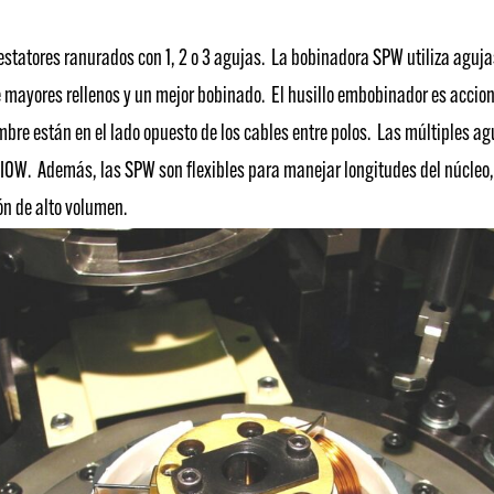
tatores ranurados con 1, 2 o 3 agujas. La bobinadora SPW utiliza agujas 
te mayores rellenos y un mejor bobinado. El husillo embobinador es acci
mbre están en el lado opuesto de los cables entre polos. Las múltiples a
. Además, las SPW son flexibles para manejar longitudes del núcleo, e
ón de alto volumen.