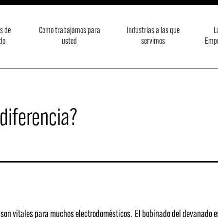
s de
Como trabajamos para
Industrias a las que
L
do
usted
servimos
Emp
 diferencia?
 son vitales para muchos electrodomésticos. El bobinado del devanado es 