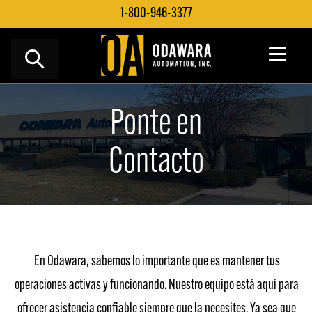
Saltar
1-800-946-3377
al
contenido
Ponte en
Contacto
En Odawara, sabemos lo importante que es mantener tus
operaciones activas y funcionando. Nuestro equipo está aquí para
ofrecer asistencia confiable siempre que la necesites. Ya sea que