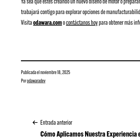
Ya sea que estés creando un nuevo diseño de motor o prepara
trabajará contigo para explorar opciones de manufacturabilida
Visita
odawara.com
o
contáctanos hoy
para obtener más info
Publicada el
noviembre 18, 2025
Por
odawaradev
Navegación
Entrada anterior
Cómo Aplicamos Nuestra Experiencia 