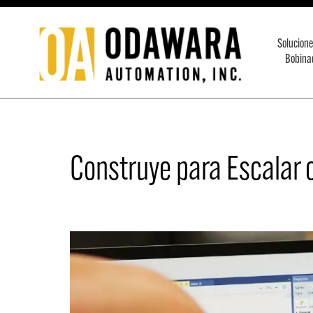
Saltar
al
Solucione
contenido
Bobina
Odawara
Automation
Inc.
Construye para Escalar 