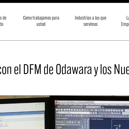
s de
Como trabajamos para
Industrias a las que
L
do
usted
servimos
Emp
con el DFM de Odawara y los Nue